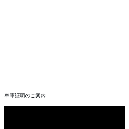
車庫証明のご案内
動
画
プ
レ