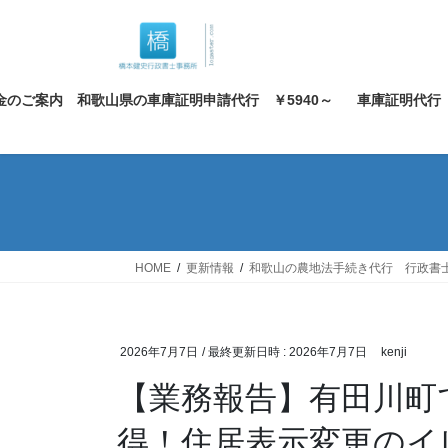
コ
ナ
ン
ビ
テ
ゲ
ン
ー
金のご案内 和歌山県の車庫証明申請代行 ￥5940～
車庫証明代行
ツ
シ
へ
ョ
ス
ン
キ
に
ッ
移
プ
動
HOME
更新情報
和歌山の農地法手続き代行 行政書
2026年7月7日
/ 最終更新日時 :
2026年7月7日
kenji
【業務報告】有田川町
得！住居表示変更のイ