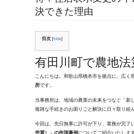
決できた理由
目次
[
hide
]
有田川町で農地法
こんにちは。和歌山県橋本市を拠点に、広く
所
です。
当事務所は、地域の農業の未来をつなぐ「新
複雑な手続きのお困りごと解決に日々取り組
今回は、先日無事に許可が下り、業務が完了
売買）」の申請事例
についてご紹介いたしま