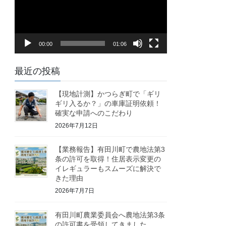
レ
ー
ヤ
00:00
01:06
ー
最近の投稿
【現地計測】かつらぎ町で「ギリ
ギリ入るか？」の車庫証明依頼！
確実な申請へのこだわり
2026年7月12日
【業務報告】有田川町で農地法第3
条の許可を取得！住居表示変更の
イレギュラーもスムーズに解決で
きた理由
2026年7月7日
有田川町農業委員会へ農地法第3条
の許可書を受領してきました