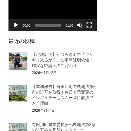
レ
ー
ヤ
00:00
01:06
ー
最近の投稿
【現地計測】かつらぎ町で「ギリ
ギリ入るか？」の車庫証明依頼！
確実な申請へのこだわり
2026年7月12日
【業務報告】有田川町で農地法第3
条の許可を取得！住居表示変更の
イレギュラーもスムーズに解決で
きた理由
2026年7月7日
有田川町農業委員会へ農地法第3条
の許可書を受領してきました