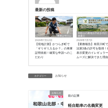
最新の投稿
和歌山の農地法手続き代行
車庫証明日記
政書士
2026年7月12日
2026年7月7日
【現地計測】かつらぎ町で
【業務報告】有田川町
「ギリギリ入るか？」の車庫
法第3条の許可を取得！
証明依頼！確実な申請へのこ
表示変更のイレギュラ
だわり
ムーズに解決できた理
お知らせ
カテゴリー
お知らせ
前の記事
軽自動車の名義変更