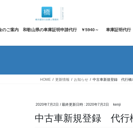
コ
ナ
ン
ビ
テ
ゲ
ン
ー
金のご案内 和歌山県の車庫証明申請代行 ￥5940～
車庫証明代行
ツ
シ
へ
ョ
ス
ン
キ
に
ッ
移
プ
動
HOME
更新情報
お知らせ
中古車新規登録 代行
2020年7月2日
/ 最終更新日時 :
2020年7月2日
kenji
中古車新規登録 代