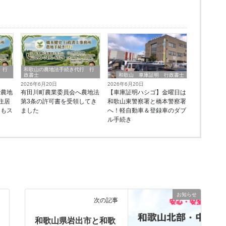
 行
和歌山の農地法手続き代行 行
政書士
和歌山 車庫証明 行政書士
2026年6月20日
2026年6月20日
で農地
有田川町農業委員会へ農地法
【車庫証明ハシゴ】金曜日は
住居
第3条の許可書を受領してき
和歌山東警察署と橋本警察署
ーもス
ました
へ！軽自動車＆登録車のダブ
由
ル手続き
お知らせ
次の記事
和歌山県岩出市と和歌