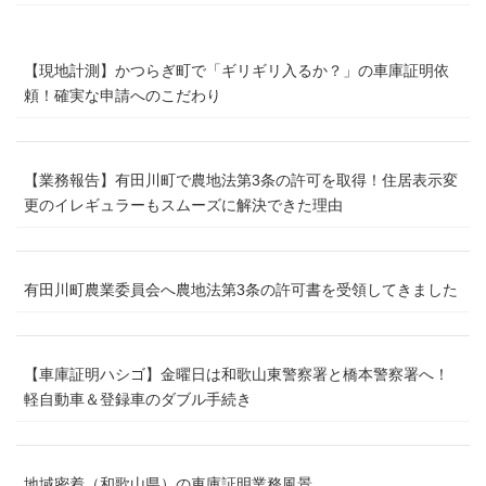
【現地計測】かつらぎ町で「ギリギリ入るか？」の車庫証明依
頼！確実な申請へのこだわり
【業務報告】有田川町で農地法第3条の許可を取得！住居表示変
更のイレギュラーもスムーズに解決できた理由
有田川町農業委員会へ農地法第3条の許可書を受領してきました
【車庫証明ハシゴ】金曜日は和歌山東警察署と橋本警察署へ！
軽自動車＆登録車のダブル手続き
地域密着（和歌山県）の車庫証明業務風景