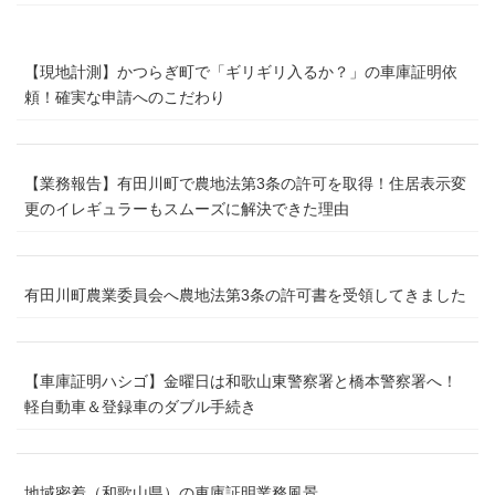
【現地計測】かつらぎ町で「ギリギリ入るか？」の車庫証明依
頼！確実な申請へのこだわり
【業務報告】有田川町で農地法第3条の許可を取得！住居表示変
更のイレギュラーもスムーズに解決できた理由
有田川町農業委員会へ農地法第3条の許可書を受領してきました
【車庫証明ハシゴ】金曜日は和歌山東警察署と橋本警察署へ！
軽自動車＆登録車のダブル手続き
地域密着（和歌山県）の車庫証明業務風景