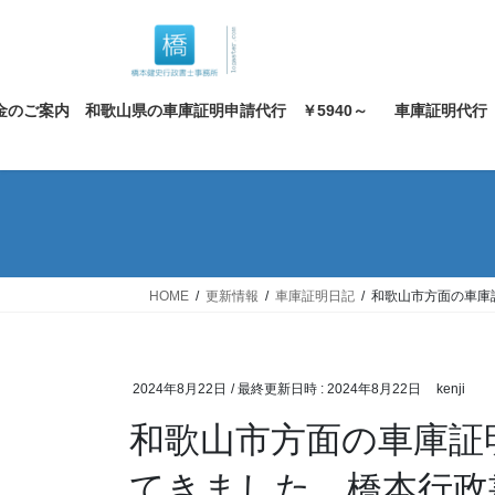
コ
ナ
ン
ビ
テ
ゲ
ン
ー
金のご案内 和歌山県の車庫証明申請代行 ￥5940～
車庫証明代行
ツ
シ
へ
ョ
ス
ン
キ
に
ッ
移
プ
動
HOME
更新情報
車庫証明日記
和歌山市方面の車庫
2024年8月22日
/ 最終更新日時 :
2024年8月22日
kenji
和歌山市方面の車庫証
てきました。橋本行政