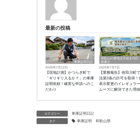
最新の投稿
和歌山の農地法手続き代行
車庫証明日記
政書士
2026年7月12日
2026年7月7日
【現地計測】かつらぎ町で
【業務報告】有田川町
「ギリギリ入るか？」の車庫
法第3条の許可を取得！
証明依頼！確実な申請へのこ
表示変更のイレギュラ
だわり
ムーズに解決できた理
車庫証明日記
カテゴリー
車庫証明 和歌山県
タグ