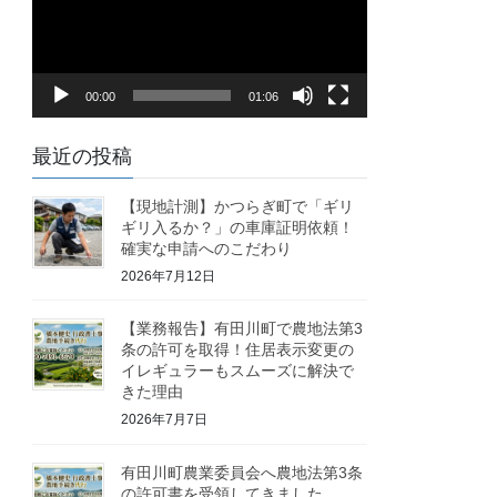
レ
ー
ヤ
00:00
01:06
ー
最近の投稿
【現地計測】かつらぎ町で「ギリ
ギリ入るか？」の車庫証明依頼！
確実な申請へのこだわり
2026年7月12日
【業務報告】有田川町で農地法第3
条の許可を取得！住居表示変更の
イレギュラーもスムーズに解決で
きた理由
2026年7月7日
有田川町農業委員会へ農地法第3条
の許可書を受領してきました