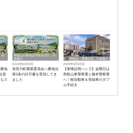
 行
和歌山の農地法手続き代行 行
政書士
和歌山 車庫証明 行政書士
2026年6月20日
2026年6月20日
で農地
有田川町農業委員会へ農地法
【車庫証明ハシゴ】金曜日は
住居
第3条の許可書を受領してき
和歌山東警察署と橋本警察署
ーもス
ました
へ！軽自動車＆登録車のダブ
由
ル手続き