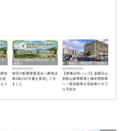
 行
和歌山の農地法手続き代行 行
政書士
和歌山 車庫証明 行政書士
2026年6月20日
2026年6月20日
で農地
有田川町農業委員会へ農地法
【車庫証明ハシゴ】金曜日は
住居
第3条の許可書を受領してき
和歌山東警察署と橋本警察署
ーもス
ました
へ！軽自動車＆登録車のダブ
由
ル手続き