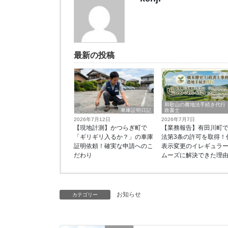
最新の投稿
和歌山の農地法手続き代行
車庫証明日記
政書士
2026年7月12日
2026年7月7日
【現地計測】かつらぎ町で
【業務報告】有田川町
「ギリギリ入るか？」の車庫
法第3条の許可を取得！
証明依頼！確実な申請へのこ
表示変更のイレギュラ
だわり
ムーズに解決できた理
お知らせ
カテゴリー