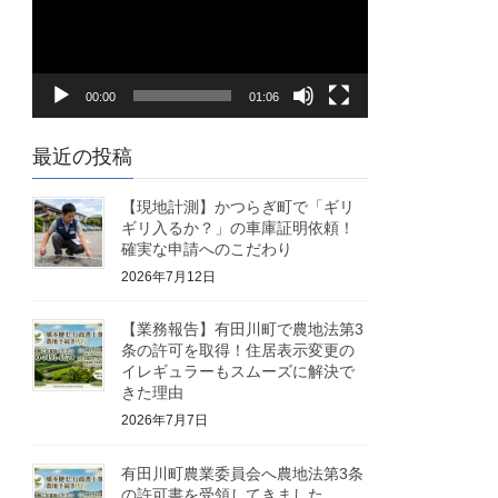
レ
ー
ヤ
00:00
01:06
ー
最近の投稿
【現地計測】かつらぎ町で「ギリ
ギリ入るか？」の車庫証明依頼！
確実な申請へのこだわり
2026年7月12日
【業務報告】有田川町で農地法第3
条の許可を取得！住居表示変更の
イレギュラーもスムーズに解決で
きた理由
2026年7月7日
有田川町農業委員会へ農地法第3条
の許可書を受領してきました