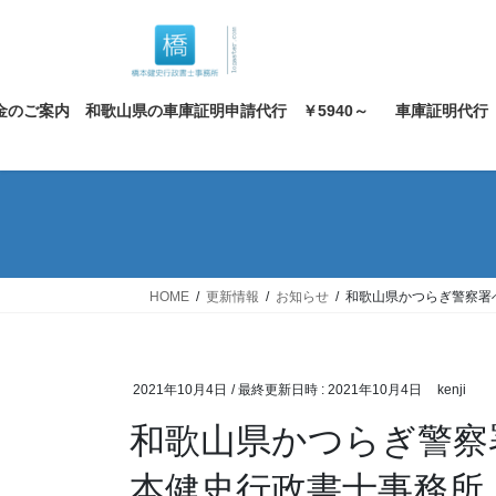
コ
ナ
ン
ビ
テ
ゲ
ン
ー
金のご案内 和歌山県の車庫証明申請代行 ￥5940～
車庫証明代行
ツ
シ
へ
ョ
ス
ン
キ
に
ッ
移
プ
動
HOME
更新情報
お知らせ
和歌山県かつらぎ警察署
2021年10月4日
/ 最終更新日時 :
2021年10月4日
kenji
和歌山県かつらぎ警察
本健史行政書士事務所