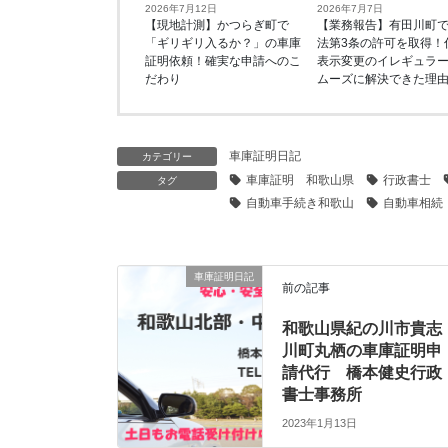
2026年7月12日
2026年7月7日
【現地計測】かつらぎ町で
【業務報告】有田川町
「ギリギリ入るか？」の車庫
法第3条の許可を取得！
証明依頼！確実な申請へのこ
表示変更のイレギュラ
だわり
ムーズに解決できた理
車庫証明日記
カテゴリー
車庫証明 和歌山県
行政書士
タグ
自動車手続き和歌山
自動車相続
車庫証明日記
前の記事
和歌山県紀の川市貴志
川町丸栖の車庫証明申
請代行 橋本健史行政
書士事務所
2023年1月13日