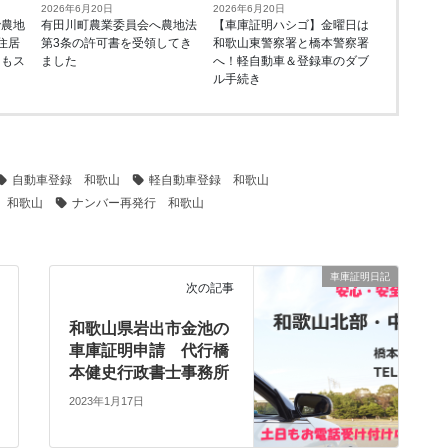
2026年6月20日
2026年6月20日
で農地
有田川町農業委員会へ農地法
【車庫証明ハシゴ】金曜日は
住居
第3条の許可書を受領してき
和歌山東警察署と橋本警察署
ーもス
ました
へ！軽自動車＆登録車のダブ
由
ル手続き
自動車登録 和歌山
軽自動車登録 和歌山
 和歌山
ナンバー再発行 和歌山
車庫証明日記
次の記事
和歌山県岩出市金池の
車庫証明申請 代行橋
本健史行政書士事務所
2023年1月17日