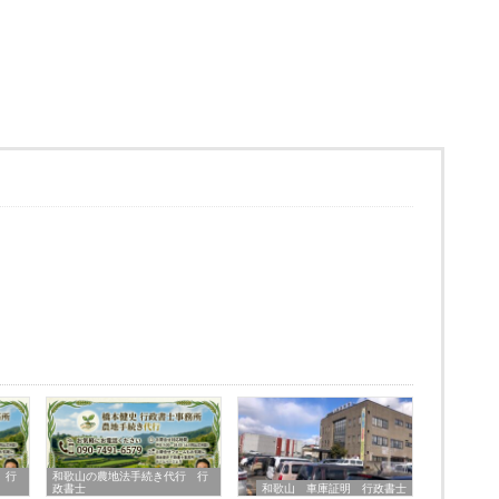
 行
和歌山の農地法手続き代行 行
政書士
和歌山 車庫証明 行政書士