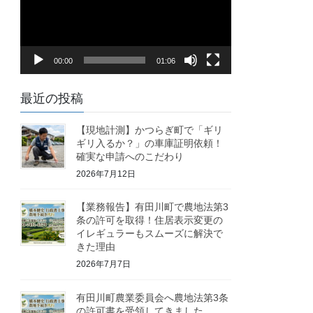
レ
ー
ヤ
00:00
01:06
ー
最近の投稿
【現地計測】かつらぎ町で「ギリ
ギリ入るか？」の車庫証明依頼！
確実な申請へのこだわり
2026年7月12日
【業務報告】有田川町で農地法第3
条の許可を取得！住居表示変更の
イレギュラーもスムーズに解決で
きた理由
2026年7月7日
有田川町農業委員会へ農地法第3条
の許可書を受領してきました