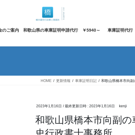
コ
ナ
ン
ビ
テ
ゲ
ン
ー
金のご案内 和歌山県の車庫証明申請代行 ￥5940～
車庫証明代行
ツ
シ
へ
ョ
ス
ン
キ
に
ッ
移
プ
動
HOME
更新情報
車庫証明日記
和歌山県橋本市向副
2023年1月16日
/ 最終更新日時 :
2023年1月16日
kenji
和歌山県橋本市向副の
史行政書士事務所