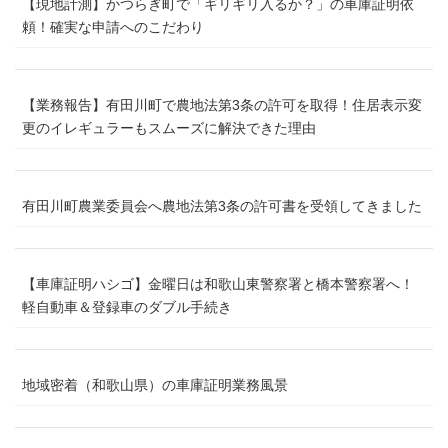
【現地計測】かつらぎ町で「ギリギリ入るか？」の車庫証明依
頼！確実な申請へのこだわり
【業務報告】有田川町で農地法第3条の許可を取得！住居表示変
更のイレギュラーもスムーズに解決できた理由
有田川町農業委員会へ農地法第3条の許可書を受領してきました
【車庫証明ハシゴ】金曜日は和歌山東警察署と橋本警察署へ！
軽自動車＆登録車のダブル手続き
地域密着（和歌山県）の車庫証明業務風景