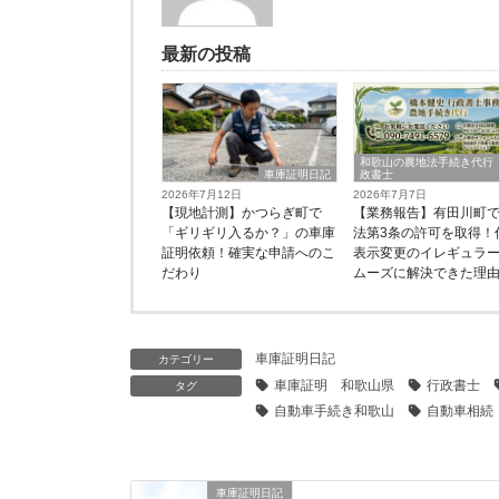
最新の投稿
和歌山の農地法手続き代行
車庫証明日記
政書士
2026年7月12日
2026年7月7日
【現地計測】かつらぎ町で
【業務報告】有田川町
「ギリギリ入るか？」の車庫
法第3条の許可を取得！
証明依頼！確実な申請へのこ
表示変更のイレギュラ
だわり
ムーズに解決できた理
車庫証明日記
カテゴリー
車庫証明 和歌山県
行政書士
タグ
自動車手続き和歌山
自動車相続
車庫証明日記