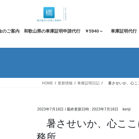
コ
ナ
ン
ビ
テ
ゲ
ン
ー
金のご案内 和歌山県の車庫証明申請代行 ￥5940～
車庫証明代行
ツ
シ
へ
ョ
ス
ン
キ
に
ッ
移
プ
動
HOME
更新情報
車庫証明日記
暑させいか、心こ
2023年7月18日
/ 最終更新日時 :
2023年7月18日
kenji
暑させいか、心ここ
務所