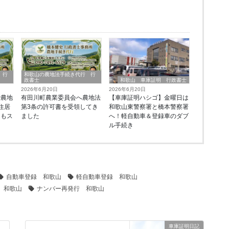
 行
和歌山の農地法手続き代行 行
政書士
和歌山 車庫証明 行政書士
2026年6月20日
2026年6月20日
で農地
有田川町農業委員会へ農地法
【車庫証明ハシゴ】金曜日は
住居
第3条の許可書を受領してき
和歌山東警察署と橋本警察署
ーもス
ました
へ！軽自動車＆登録車のダブ
由
ル手続き
自動車登録 和歌山
軽自動車登録 和歌山
 和歌山
ナンバー再発行 和歌山
車庫証明日記