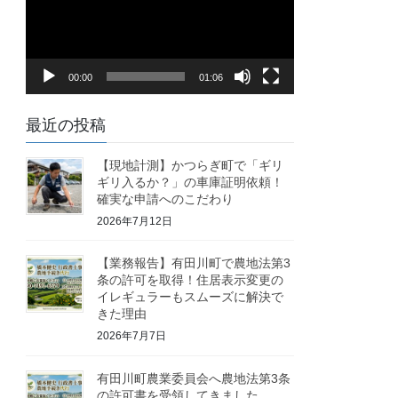
レ
ー
ヤ
00:00
01:06
ー
最近の投稿
【現地計測】かつらぎ町で「ギリ
ギリ入るか？」の車庫証明依頼！
確実な申請へのこだわり
2026年7月12日
【業務報告】有田川町で農地法第3
条の許可を取得！住居表示変更の
イレギュラーもスムーズに解決で
きた理由
2026年7月7日
有田川町農業委員会へ農地法第3条
の許可書を受領してきました