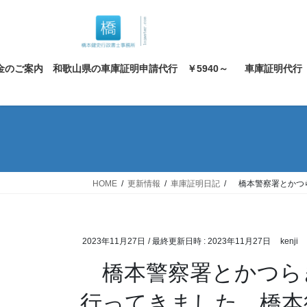
コ
ナ
ン
ビ
テ
ゲ
ン
ー
金のご案内 和歌山県の車庫証明申請代行 ￥5940～
車庫証明代行
ツ
シ
へ
ョ
ス
ン
キ
に
ッ
移
プ
動
HOME
更新情報
車庫証明日記
橋本警察署とかつら
2023年11月27日
/ 最終更新日時 :
2023年11月27日
kenji
橋本警察署とかつら
行ってきました。橋本