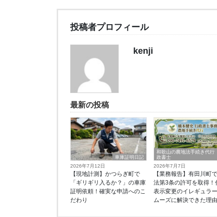
投稿者プロフィール
kenji
最新の投稿
和歌山の農地法手続き代行
車庫証明日記
政書士
2026年7月12日
2026年7月7日
【現地計測】かつらぎ町で
【業務報告】有田川町
「ギリギリ入るか？」の車庫
法第3条の許可を取得！
証明依頼！確実な申請へのこ
表示変更のイレギュラ
だわり
ムーズに解決できた理