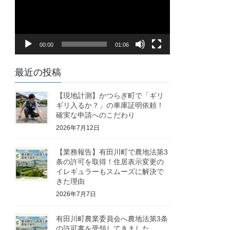
レ
ー
ヤ
00:00
01:06
ー
最近の投稿
【現地計測】かつらぎ町で「ギリ
ギリ入るか？」の車庫証明依頼！
確実な申請へのこだわり
2026年7月12日
【業務報告】有田川町で農地法第3
条の許可を取得！住居表示変更の
イレギュラーもスムーズに解決で
きた理由
2026年7月7日
有田川町農業委員会へ農地法第3条
の許可書を受領してきました