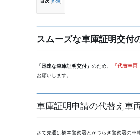
目次
[
hide
]
スムーズな車庫証明交付
「迅速な車庫証明交付」
のため、
「代替車両
お願いします。
車庫証明申請の代替え車
さて先週は橋本警察署とかつらぎ警察署の車