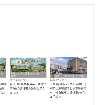
 行
和歌山の農地法手続き代行 行
政書士
和歌山 車庫証明 行政書士
2026年6月20日
2026年6月20日
で農地
有田川町農業委員会へ農地法
【車庫証明ハシゴ】金曜日は
住居
第3条の許可書を受領してき
和歌山東警察署と橋本警察署
ーもス
ました
へ！軽自動車＆登録車のダブ
由
ル手続き