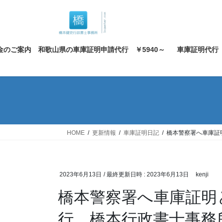
コ
ナ
ン
ビ
テ
ゲ
ン
ー
金のご案内 和歌山県の車庫証明申請代行 ￥5940～
車庫証明代行
ツ
シ
へ
ョ
ス
ン
キ
に
ッ
移
プ
動
HOME
更新情報
車庫証明日記
橋本警察署へ車庫証
2023年6月13日
/ 最終更新日時 :
2023年6月13日
kenji
橋本警察署へ車庫証明
行 橋本行政書士事務