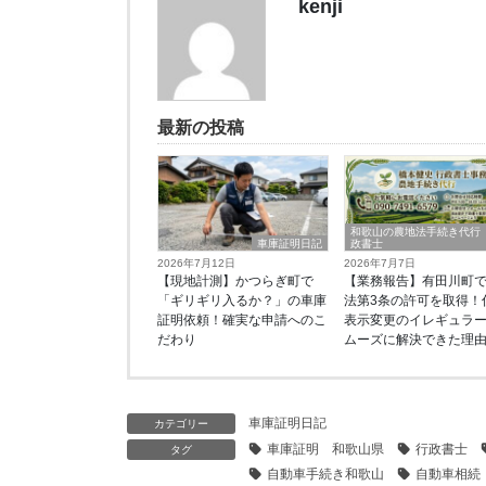
kenji
最新の投稿
和歌山の農地法手続き代行
車庫証明日記
政書士
2026年7月12日
2026年7月7日
【現地計測】かつらぎ町で
【業務報告】有田川町
「ギリギリ入るか？」の車庫
法第3条の許可を取得！
証明依頼！確実な申請へのこ
表示変更のイレギュラ
だわり
ムーズに解決できた理
車庫証明日記
カテゴリー
車庫証明 和歌山県
行政書士
タグ
自動車手続き和歌山
自動車相続