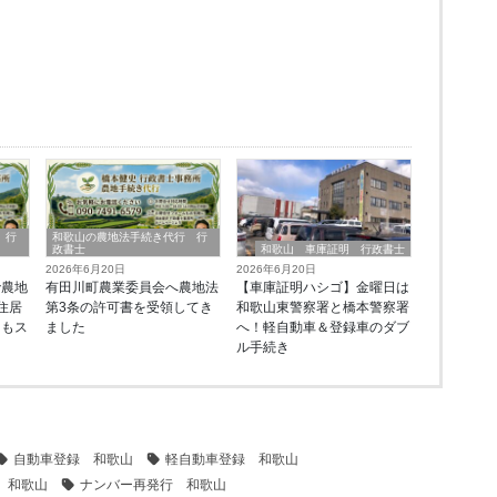
 行
和歌山の農地法手続き代行 行
政書士
和歌山 車庫証明 行政書士
2026年6月20日
2026年6月20日
で農地
有田川町農業委員会へ農地法
【車庫証明ハシゴ】金曜日は
住居
第3条の許可書を受領してき
和歌山東警察署と橋本警察署
ーもス
ました
へ！軽自動車＆登録車のダブ
由
ル手続き
自動車登録 和歌山
軽自動車登録 和歌山
 和歌山
ナンバー再発行 和歌山