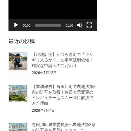
レ
ー
ヤ
00:00
01:06
ー
最近の投稿
【現地計測】かつらぎ町で「ギリ
ギリ入るか？」の車庫証明依頼！
確実な申請へのこだわり
2026年7月12日
【業務報告】有田川町で農地法第3
条の許可を取得！住居表示変更の
イレギュラーもスムーズに解決で
きた理由
2026年7月7日
有田川町農業委員会へ農地法第3条
の許可書を受領してきました