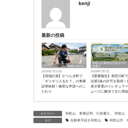
kenji
最新の投稿
和歌山の農地法手続き代行
車庫証明日記
政書士
2026年7月12日
2026年7月7日
【現地計測】かつらぎ町で
【業務報告】有田川町
「ギリギリ入るか？」の車庫
法第3条の許可を取得！
証明依頼！確実な申請へのこ
表示変更のイレギュラ
だわり
ムーズに解決できた理
和歌山 車庫証明 行政書士
、
和歌山
カテゴリー
自動車手続き和歌山
和歌山市 
タグ