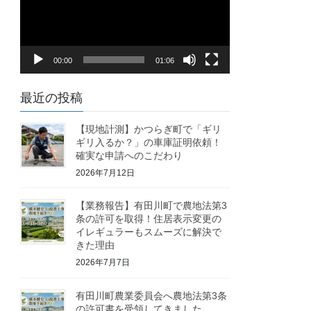
レ
ー
ヤ
00:00
01:06
ー
最近の投稿
【現地計測】かつらぎ町で「ギリ
ギリ入るか？」の車庫証明依頼！
確実な申請へのこだわり
2026年7月12日
【業務報告】有田川町で農地法第3
条の許可を取得！住居表示変更の
イレギュラーもスムーズに解決で
きた理由
2026年7月7日
有田川町農業委員会へ農地法第3条
の許可書を受領してきました