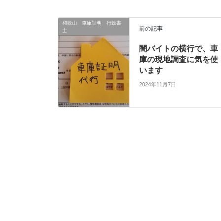
和歌山 車庫証明 行政書
前の記事
士
闇バイトの横行で、車
庫の現地調査に気を使
います
2024年11月7日