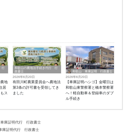
 行
和歌山の農地法手続き代行 行
政書士
和歌山 車庫証明 行政書士
2026年6月20日
2026年6月20日
で農地
有田川町農業委員会へ農地法
【車庫証明ハシゴ】金曜日は
住居
第3条の許可書を受領してき
和歌山東警察署と橋本警察署
ーもス
ました
へ！軽自動車＆登録車のダブ
由
ル手続き
 車庫証明代行 行政書士
車庫証明代行 行政書士