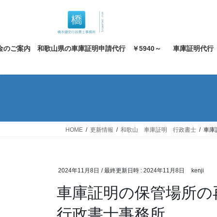
コ
ナ
ン
ビ
テ
ゲ
ン
ー
金のご案内 和歌山県の車庫証明申請代行 ￥5940～
車庫証明代行
ツ
シ
へ
ョ
ス
ン
キ
に
ッ
移
プ
動
HOME
更新情報
和歌山 車庫証明 行政書士
車庫
2024年11月8日
/ 最終更新日時 :
2024年11月8日
kenji
車庫証明の保管場所の
行政書士事務所