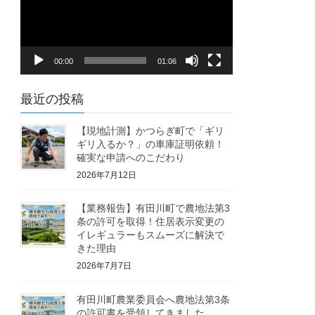
レ
ー
ヤ
00:00
01:06
ー
最近の投稿
【現地計測】かつらぎ町で「ギリ
ギリ入るか？」の車庫証明依頼！
確実な申請へのこだわり
2026年7月12日
【業務報告】有田川町で農地法第3
条の許可を取得！住居表示変更の
イレギュラーもスムーズに解決で
きた理由
2026年7月7日
有田川町農業委員会へ農地法第3条
の許可書を受領してきました