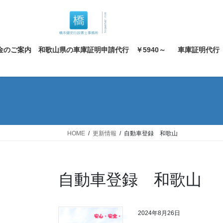
コ
ナ
ン
ビ
テ
ゲ
ン
ー
金のご案内 和歌山県の車庫証明申請代行 ￥5940～
車庫証明代行
ツ
シ
へ
ョ
ス
ン
キ
に
ッ
移
プ
動
HOME
更新情報
自動車登録 和歌山
自動車登録 和歌山
2024年8月26日