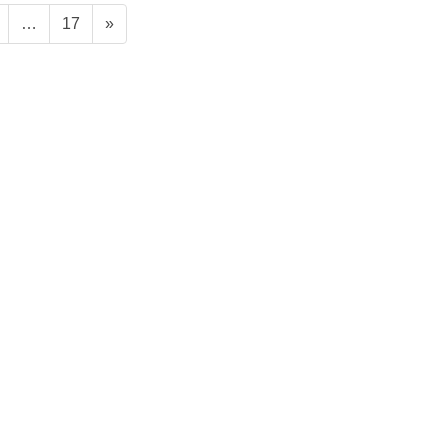
固
固
…
17
»
定
定
ペ
ペ
ー
ー
ジ
ジ